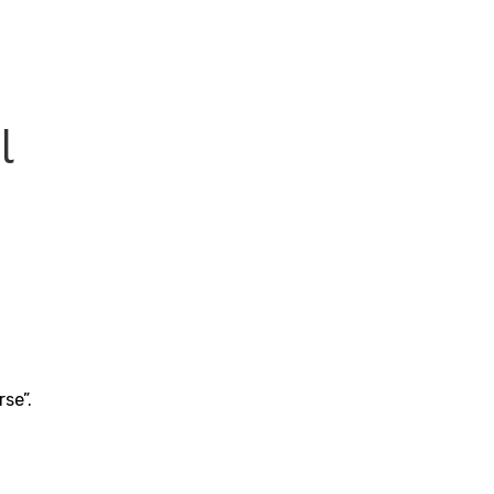
l
se”.