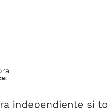
ora
das.
a independiente si to