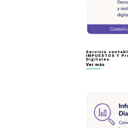
Servicio contab
IMPUESTOS Y Pr
Digitales
Ver más